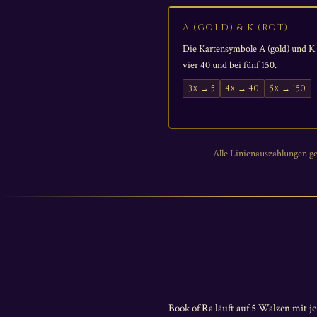
A (GOLD) & K (ROT)
Die Kartensymbole A (gold) und K (r
vier 40 und bei fünf 150.
3x → 5
4x → 40
5x → 150
Alle Linienauszahlungen gel
Book of Ra läuft auf 5 Walzen mit je