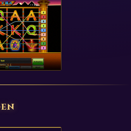
YMBOLE
gen