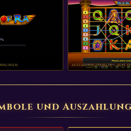
INNLINIEN
AUSZAHLUNGSTABELLE — ALLE S
mbole und Auszahlun