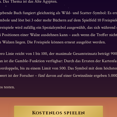
. Das Thema ist das Alte Ägypten.
bende Buch fungiert gleichzeitig als Wild- und Scatter-Symbol: Es erse
mbole und löst bei 3 oder mehr Büchern auf dem Spielfeld 10 Freispiel
reispiele wird zufällig ein Spezialsymbol ausgewählt, das sich während
ei Positionen einer Walze ausdehnen kann – auch wenn die Treffer nicht
 Walzen liegen. Die Freispiele können erneut ausgelöst werden.
pro Linie reicht von 1 bis 100, der maximale Gesamteinsatz beträgt 90
 ist die Gamble-Funktion verfügbar: Durch das Erraten der Kartenfarb
verdoppeln, bis zu einem Limit von 500. Das Symbol mit dem höchste
ert ist der Forscher – fünf davon auf einer Gewinnlinie ergeben 5.000
os testen.
Kostenlos spielen