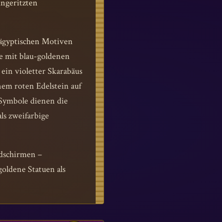
ingeritzten
 ägyptischen Motiven
e mit blau-goldenen
 ein violetter Skarabäus
nem roten Edelstein auf
 Symbole dienen die
ls zweifarbige
ldschirmen –
oldene Statuen als