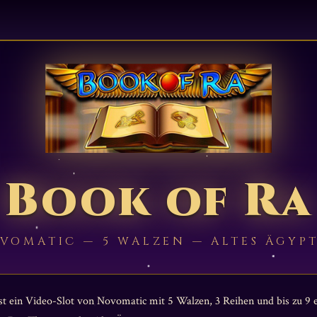
Book of Ra
VOMATIC — 5 WALZEN — ALTES ÄGYP
st ein Video-Slot von Novomatic mit 5 Walzen, 3 Reihen und bis zu 9 e