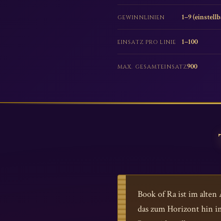
1–9 (einstellb
GEWINNLINIEN
1–100
EINSATZ PRO LINIE
900
MAX. GESAMTEINSATZ
Book of Ra ist im alten
das zum Horizont hin in